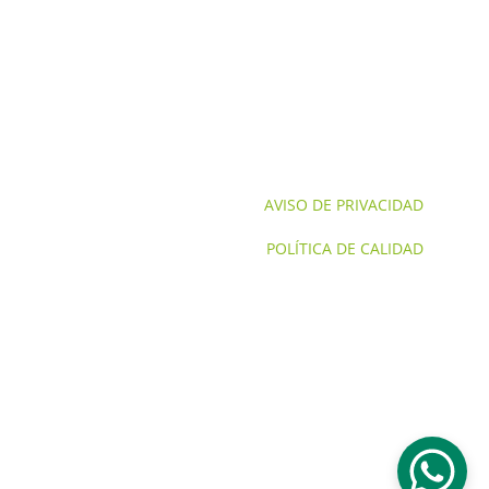
NOSOTROS
CONTACTO
SERVICIOS NOM'S
SERVICIOS
AVISO DE PRIVACIDAD
POLÍTICA DE CALIDAD
© 2024. Todos los derechos reservados GTS 
Corporativo Aduanero.