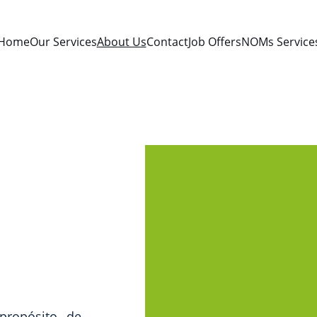
Home
Our Services
About Us
Contact
Job Offers
NOMs Service
propósito de