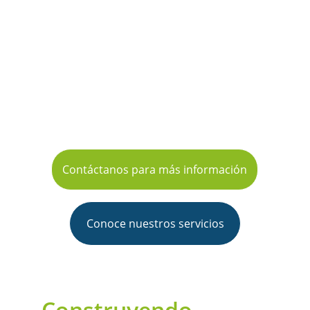
Exterior
Más de 20 años simplificando procesos 
aduanales para importar y exportar sin 
complicaciones. Tu mercancía, siempre en 
tiempo y forma.
Contáctanos para más información
Conoce nuestros servicios
Construyendo 