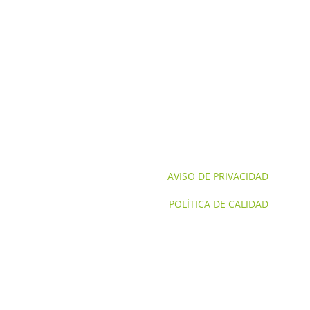
INICIO
NOSOTROS
CONTACTO
SERVICIOS NOM'S
SERVICIOS
AVISO DE PRIVACIDAD
POLÍTICA DE CALIDAD
© 2024. Todos los derechos reservados GTS 
Corporativo Aduanero.