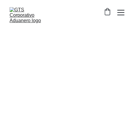
Tu aliado 
estratégico en 
Despacho 
Aduanal y 
Comercio 