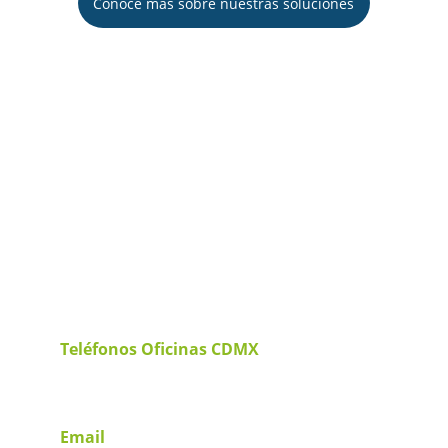
Conoce más sobre nuestras soluciones
Listo para 
simplificar tus 
operaciones?
Contáctanos hoy mismo para descubrir 
cómo podemos ayudarte a optimizar tus 
operaciones aduanales y logísticas.
Teléfonos Oficinas CDMX
+52 55 5752 7591
+52 55 5119 2089
Email