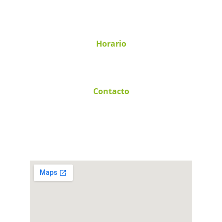
Independencia 1349-2do Piso, Oficina 205, 
Centro, 91700 Veracruz, Ver.
Horario
Lunes - Viernes
9:00 - 18:00 hrs.
Contacto
+52 229 831 6336
contacto@gtscorporativo.com