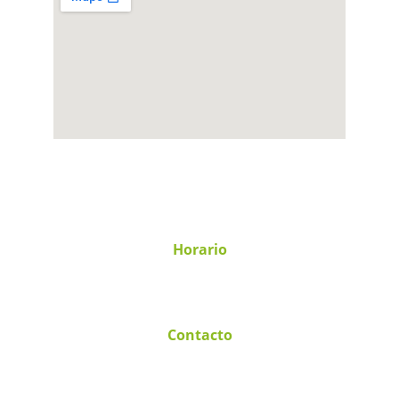
Andador Tabasco 32, Nayarit Col-Primer, 
2do Sector de Fidelac, 60950 Cdad. Lázaro 
Cárdenas, Mich.
Horario
Lunes - Viernes
9:00 - 18:00 hrs.
Contacto
+52 753 532 4538
contacto@gtscorporativo.com