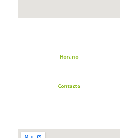
Calle 1 Número 4, Barrio 5, Carr. 
Manzanillo - Minatitlan, 28219 Manzanillo, 
Col.
Horario
Lunes - Viernes
9:00 - 18:00 hrs.
Contacto
+52 314 168 9733
contacto@gtscorporativo.com