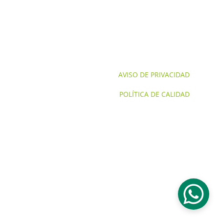
CONTACTO
SERVICIOS NOM'S
SERVICIOS
AVISO DE PRIVACIDAD
POLÍTICA DE CALIDAD
© 2024. Todos los derechos reservados GTS 
Corporativo Aduanero.