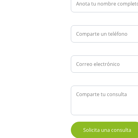
?
Teléfono*
o podemos 
es y 
Email*
Mensaje*
Solicita una consulta