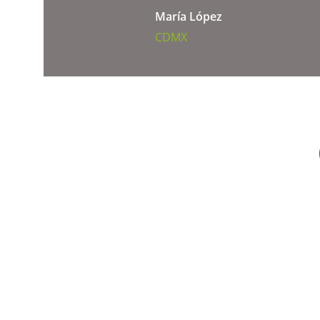
María López
CDMX
Listo para simplif