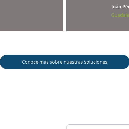
Juán Pé
Guadala
Conoce más sobre nuestras soluciones
icar 
Nombre*