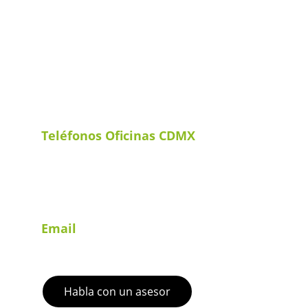
tus operaciones
Contáctanos hoy mismo para descubrir cóm
ayudarte a optimizar tus operaciones aduanal
logísticas.
Teléfonos Oficinas CDMX
+52 55 5752 7591
+52 55 5119 2089
Email
contacto@gtscorporativo.com
Habla con un asesor