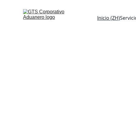
Inicio (ZH)
Servici
Tu 
en 
y 