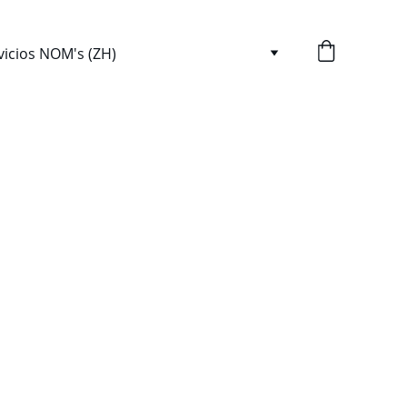
vicios NOM's (ZH)
ico 
nal 
ior