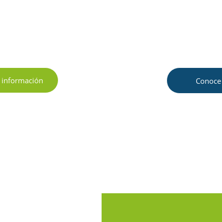
 de 20 años simplificando procesos aduanales para importa
portar sin complicaciones. Tu mercancía, siempre en tiemp
forma.
 información
Conoce 