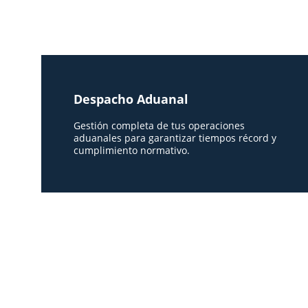
Despacho Aduanal
Gestión completa de tus operaciones 
aduanales para garantizar tiempos récord y 
cumplimiento normativo.