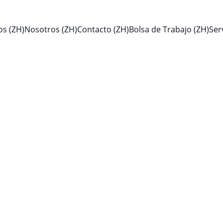
os (ZH)
Nosotros (ZH)
Contacto (ZH)
Bolsa de Trabajo (ZH)
Ser
aliado estratég
Despacho Adua
Comercio Exter