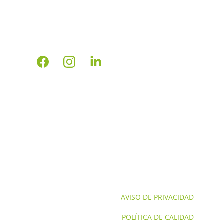
Servicios aduanales personalizados para 
tu negocio.
INICIO
NOSOTROS
CONTACTO
SERVICIOS NOM'S
SERVICIOS
AVISO DE PRIVACIDAD
POLÍTICA DE CALIDAD